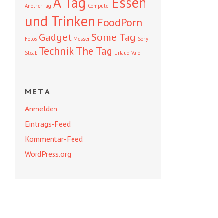
A Tag
Essen
Another Tag
Computer
und Trinken
FoodPorn
Gadget
Some Tag
Fotos
Messer
Sony
Technik
The Tag
Steak
Urlaub
Vaio
META
Anmelden
Eintrags-Feed
Kommentar-Feed
WordPress.org