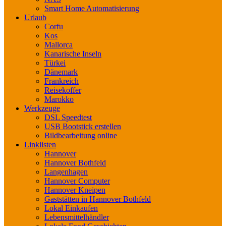
Smart Home Automatisierung
Urlaub
Corfu
Kos
Mallorca
Kanarische Inseln
Türkei
Dänemark
Frankreich
Reisekoffer
Marokko
Werkzeuge
DSL Speedtest
USB Bootstick erstellen
Bildbearbeitung online
Linklisten
Hannover
Hannover Bothfeld
Langenhagen
Hannover Computer
Hannover Kneipen
Gaststätten in Hannover Bothfeld
Lokal Einkaufen
Lebensmittelhändler