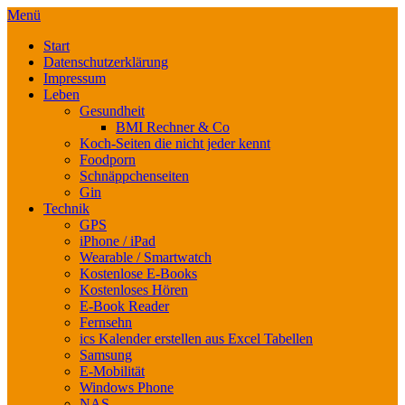
Menü
Start
Datenschutzerklärung
Impressum
Leben
Gesundheit
BMI Rechner & Co
Koch-Seiten die nicht jeder kennt
Foodporn
Schnäppchenseiten
Gin
Technik
GPS
iPhone / iPad
Wearable / Smartwatch
Kostenlose E-Books
Kostenloses Hören
E-Book Reader
Fernsehn
ics Kalender erstellen aus Excel Tabellen
Samsung
E-Mobilität
Windows Phone
NAS