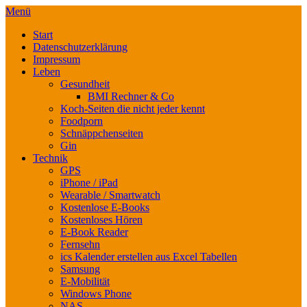
Menü
Start
Datenschutzerklärung
Impressum
Leben
Gesundheit
BMI Rechner & Co
Koch-Seiten die nicht jeder kennt
Foodporn
Schnäppchenseiten
Gin
Technik
GPS
iPhone / iPad
Wearable / Smartwatch
Kostenlose E-Books
Kostenloses Hören
E-Book Reader
Fernsehn
ics Kalender erstellen aus Excel Tabellen
Samsung
E-Mobilität
Windows Phone
NAS