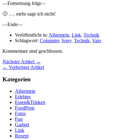
—Fortsetzung folgt—
🙂 …. mehr sage ich nicht!
—Ende—
Veröffentlicht in:
Allgemein
,
Link
,
Technik
Schlagwort:
Computer
,
Sony
,
Technik
,
Vaio
Kommentare sind geschlossen.
Nächster Artikel →
← Vorheriger Artikel
Kategorien
Allgemein
Erlebtes
Essen&Trinken
FoodPorn
Fotos
Fun
Gadget
Link
Rezept