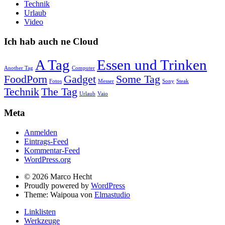
Technik
Urlaub
Video
Ich hab auch ne Cloud
A Tag
Essen und Trinken
Another Tag
Computer
FoodPorn
Gadget
Some Tag
Fotos
Messer
Sony
Steak
Technik
The Tag
Urlaub
Vaio
Meta
Anmelden
Eintrags-Feed
Kommentar-Feed
WordPress.org
© 2026 Marco Hecht
Proudly powered by
WordPress
Theme: Waipoua von
Elmastudio
Linklisten
Werkzeuge