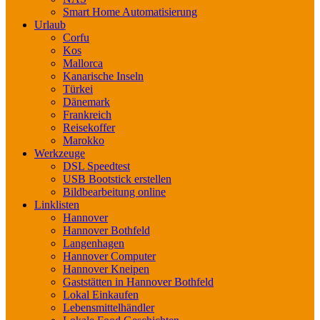
Smart Home Automatisierung
Urlaub
Corfu
Kos
Mallorca
Kanarische Inseln
Türkei
Dänemark
Frankreich
Reisekoffer
Marokko
Werkzeuge
DSL Speedtest
USB Bootstick erstellen
Bildbearbeitung online
Linklisten
Hannover
Hannover Bothfeld
Langenhagen
Hannover Computer
Hannover Kneipen
Gaststätten in Hannover Bothfeld
Lokal Einkaufen
Lebensmittelhändler